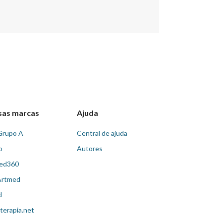
sas marcas
Ajuda
Grupo A
Central de ajuda
o
Autores
ed360
Artmed
d
terapia.net