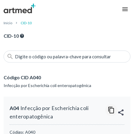
Início
CID-10
CID-10
Digite o código ou palavra-chave para consultar
Código CID A040
Infecção por Escherichia coli enteropatogênica
A04
Infecção por Escherichia coli
enteropatogênica
Código:
A040