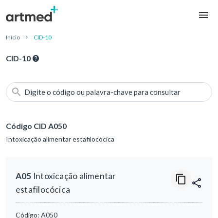
Início
CID-10
CID-10
Digite o código ou palavra-chave para consultar
Código CID A050
Intoxicação alimentar estafilocócica
A05
Intoxicação alimentar
estafilocócica
Código:
A050