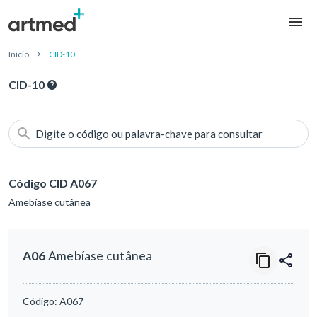
Início
CID-10
CID-10
Digite o código ou palavra-chave para consultar
Código CID A067
Amebíase cutânea
A06
Amebíase cutânea
Código:
A067