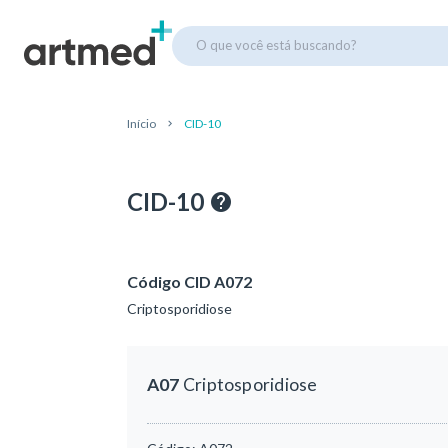
O que você está buscando?
Início
CID-10
CID-10
Código CID A072
Criptosporidiose
A07
Criptosporidiose