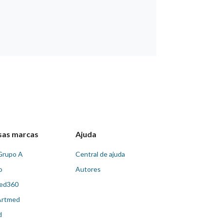
sas marcas
Ajuda
Grupo A
Central de ajuda
o
Autores
ed360
Artmed
d