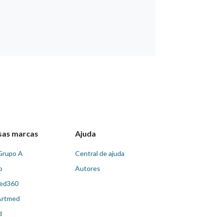
sas marcas
Ajuda
Grupo A
Central de ajuda
o
Autores
ed360
Artmed
d