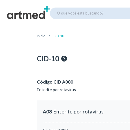
O que você está buscando?
Início
CID-10
CID-10
Código CID A080
Enterite por rotavírus
A08
Enterite por rotavírus