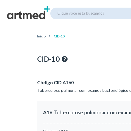
O que você está buscando?
Início
CID-10
CID-10
Código CID A160
Tuberculose pulmonar com exames bacteriológico e
A16
Tuberculose pulmonar com exames