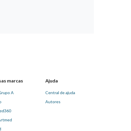
sas marcas
Ajuda
Grupo A
Central de ajuda
o
Autores
ed360
Artmed
d