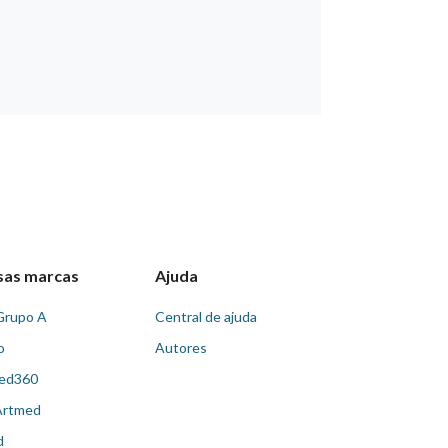
sas marcas
Ajuda
Grupo A
Central de ajuda
o
Autores
ed360
Artmed
d