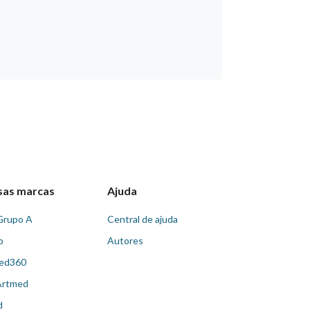
sas marcas
Ajuda
Grupo A
Central de ajuda
o
Autores
ed360
Artmed
d