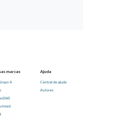
sas marcas
Ajuda
Grupo A
Central de ajuda
o
Autores
ed360
Artmed
d