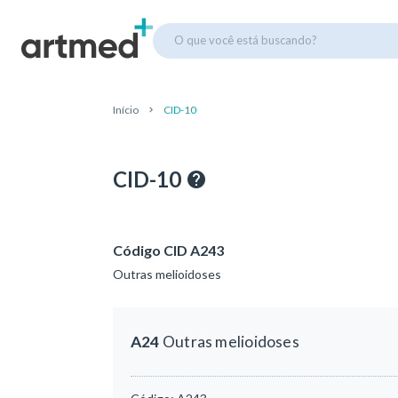
O que você está buscando?
Início
CID-10
CID-10
Código CID A243
Outras melioidoses
A24
Outras melioidoses