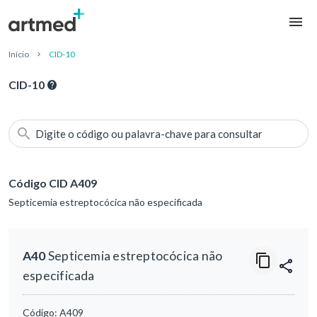
Início
CID-10
CID-10
Digite o código ou palavra-chave para consultar
Código CID A409
Septicemia estreptocócica não especificada
A40
Septicemia estreptocócica não
especificada
Código:
A409