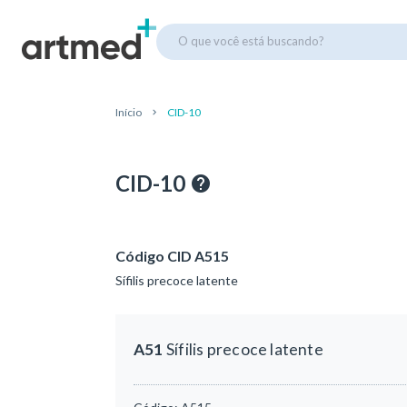
O que você está buscando?
Início
CID-10
CID-10
Código CID A515
Sífilis precoce latente
A51
Sífilis precoce latente