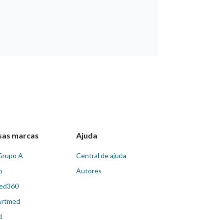
sas marcas
Ajuda
Grupo A
Central de ajuda
o
Autores
ed360
Artmed
d