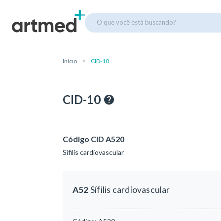
O que você está buscando?
Início
CID-10
CID-10
Código CID A520
Sífilis cardiovascular
A52
Sífilis cardiovascular