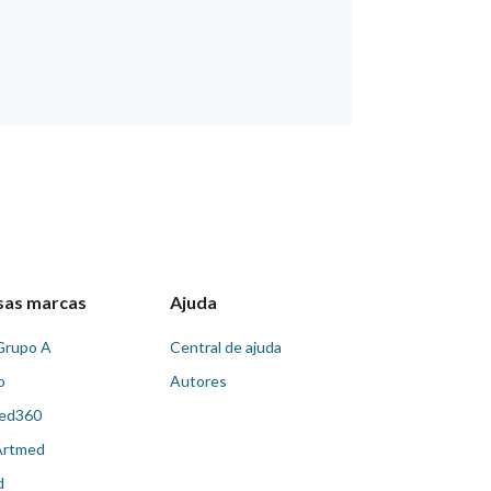
sas marcas
Ajuda
Grupo A
Central de ajuda
o
Autores
ed360
Artmed
d