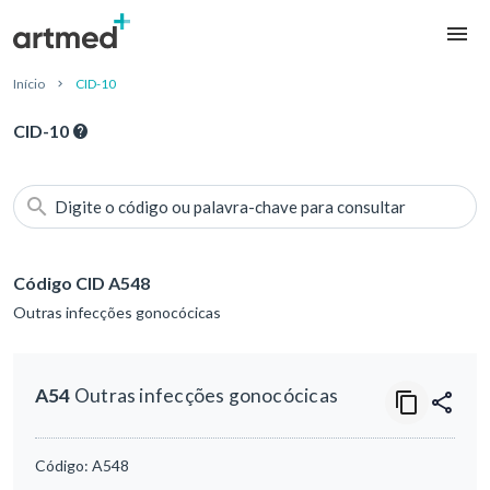
Início
CID-10
CID-10
Digite o código ou palavra-chave para consultar
Código CID A548
Outras infecções gonocócicas
A54
Outras infecções gonocócicas
Código:
A548