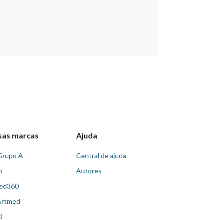
sas marcas
Ajuda
Grupo A
Central de ajuda
o
Autores
ed360
Artmed
d