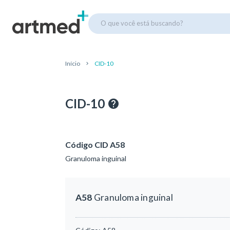
O que você está buscando?
Início
CID-10
CID-10
Código CID A58
Granuloma inguinal
A58
Granuloma inguinal