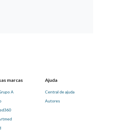
sas marcas
Ajuda
Grupo A
Central de ajuda
o
Autores
ed360
Artmed
d