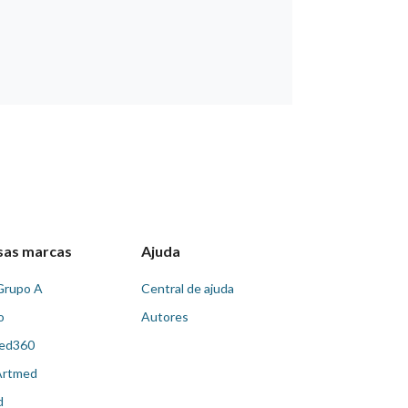
sas marcas
Ajuda
Grupo A
Central de ajuda
o
Autores
ed360
Artmed
d