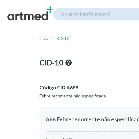
O que você está buscando?
Início
CID-10
CID-10
Código CID A689
Febre recorrente não especificada
A68
Febre recorrente não especifica