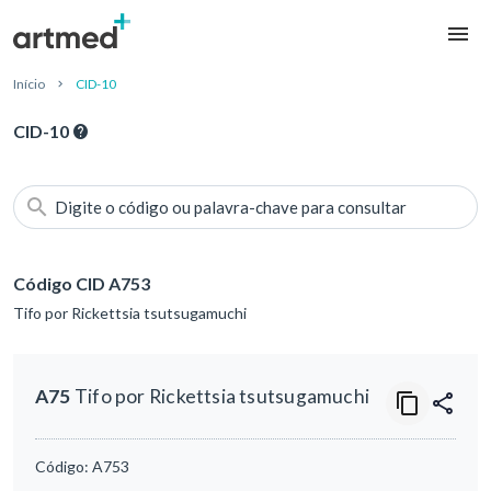
Início
CID-10
CID-10
Digite o código ou palavra-chave para consultar
Código CID A753
Tifo por Rickettsia tsutsugamuchi
A75
Tifo por Rickettsia tsutsugamuchi
Código:
A753