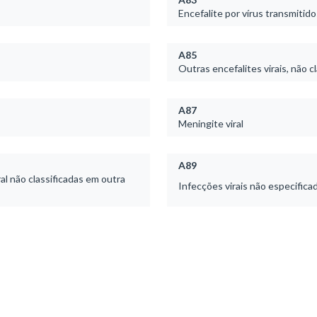
Encefalite por vírus transmitid
A85
Outras encefalites virais, não c
A87
Meningite viral
A89
al não classificadas em outra
Infecções virais não especifica