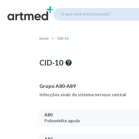
O que você está buscando?
Início
CID-10
CID-10
Grupo A80-A89
Infecções virais do sistema nervoso central
A80
Poliomielite aguda
A82