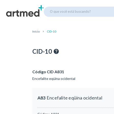
O que você está buscando?
Início
CID-10
CID-10
Código CID A831
Encefalite eqüina ocidental
A83
Encefalite eqüina ocidental