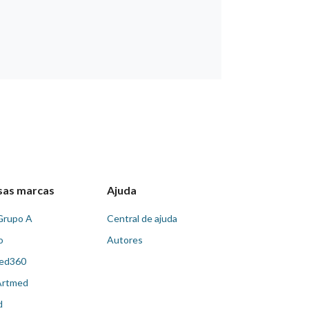
sas marcas
Ajuda
Grupo A
Central de ajuda
o
Autores
ed360
Artmed
d