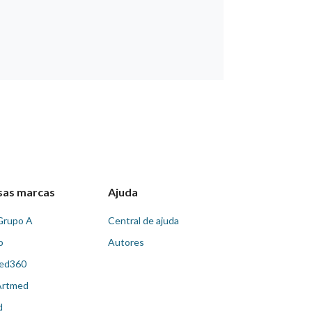
sas marcas
Ajuda
Grupo A
Central de ajuda
o
Autores
ed360
Artmed
d