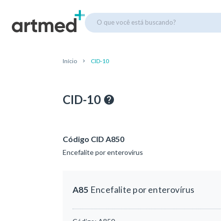
O que você está buscando?
Início
CID-10
CID-10
Código CID A850
Encefalite por enterovírus
A85
Encefalite por enterovírus