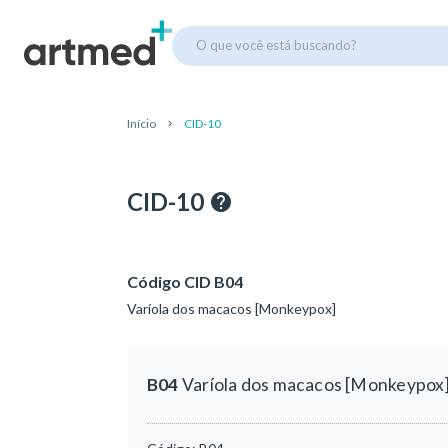
O que você está buscando?
Início
CID-10
CID-10
Código CID B04
Varíola dos macacos [Monkeypox]
B04
Varíola dos macacos [Monkeypox