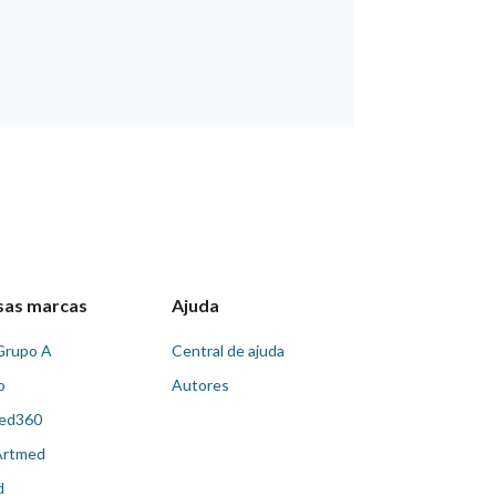
sas marcas
Ajuda
Grupo A
Central de ajuda
o
Autores
ed360
Artmed
d