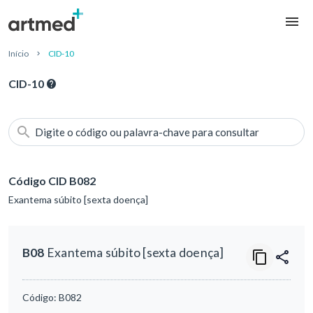
Início
CID-10
CID-10
Digite o código ou palavra-chave para consultar
Código CID B082
Exantema súbito [sexta doença]
B08
Exantema súbito [sexta doença]
Código:
B082