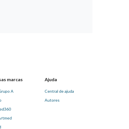
sas marcas
Ajuda
Grupo A
Central de ajuda
o
Autores
ed360
Artmed
d