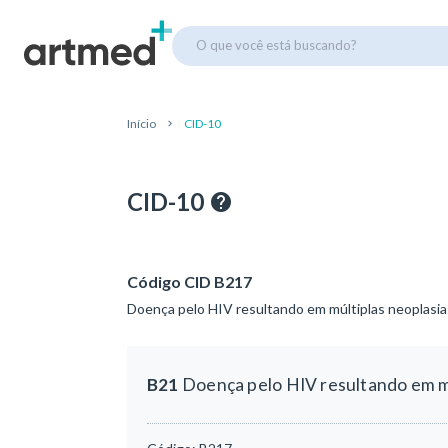
O que você está buscando?
Início
CID-10
CID-10
Código CID B217
Doença pelo HIV resultando em múltiplas neoplasia
B21
Doença pelo HIV resultando em mú