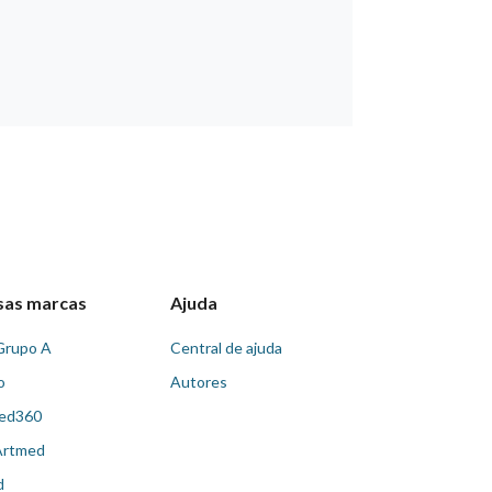
sas marcas
Ajuda
Grupo A
Central de ajuda
o
Autores
ed360
Artmed
d