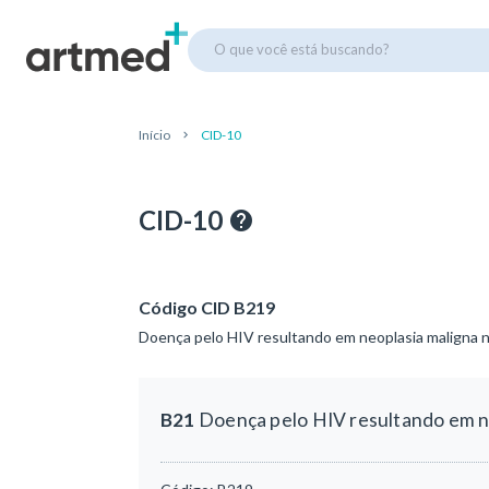
O que você está buscando?
Início
CID-10
CID-10
Código CID B219
Doença pelo HIV resultando em neoplasia maligna n
B21
Doença pelo HIV resultando em ne