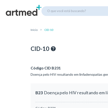
O que você está buscando?
Início
CID-10
CID-10
Código CID B231
Doença pelo HIV resultando em linfadenopatias gen
B23
Doença pelo HIV resultando em li