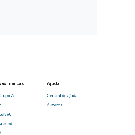
sas marcas
Ajuda
Grupo A
Central de ajuda
o
Autores
ed360
Artmed
d