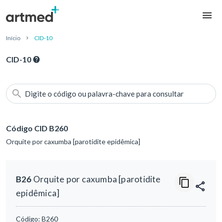
Início
CID-10
CID-10
Digite o código ou palavra-chave para consultar
Código CID B260
Orquite por caxumba [parotidite epidêmica]
B26
Orquite por caxumba [parotidite
epidêmica]
Código:
B260