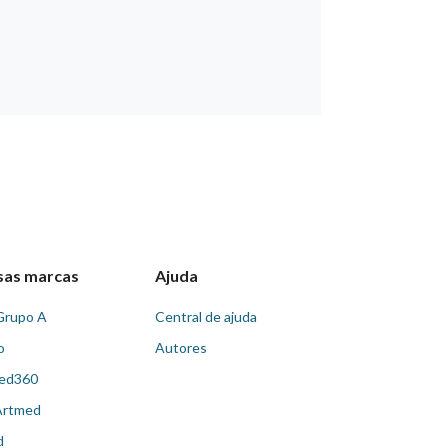
sas marcas
Ajuda
Grupo A
Central de ajuda
o
Autores
ed360
Artmed
d