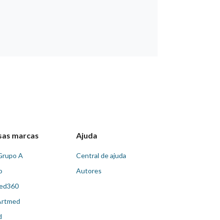
sas marcas
Ajuda
Grupo A
Central de ajuda
o
Autores
ed360
Artmed
d