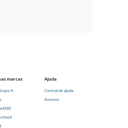
sas marcas
Ajuda
Grupo A
Central de ajuda
o
Autores
ed360
Artmed
d