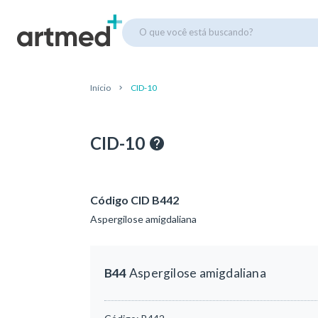
O que você está buscando?
Início
CID-10
CID-10
Código CID B442
Aspergilose amigdaliana
B44
Aspergilose amigdaliana