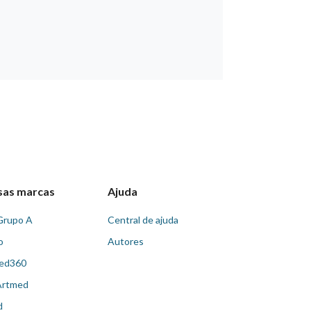
sas marcas
Ajuda
Grupo A
Central de ajuda
o
Autores
ed360
Artmed
d