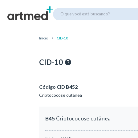
O que você está buscando?
Início
CID-10
CID-10
Código CID B452
Criptococose cutânea
B45
Criptococose cutânea