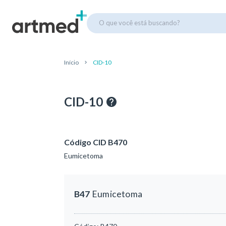
O que você está buscando?
Início
CID-10
CID-10
Código CID B470
Eumicetoma
B47
Eumicetoma