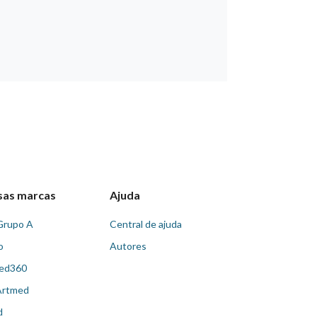
sas marcas
Ajuda
Grupo A
Central de ajuda
o
Autores
ed360
Artmed
d