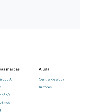
sas marcas
Ajuda
Grupo A
Central de ajuda
o
Autores
ed360
Artmed
d