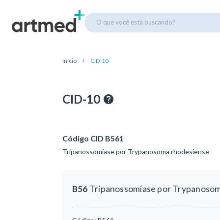
O que você está buscando?
Início
CID-10
CID-10
Código CID B561
Tripanossomíase por Trypanosoma rhodesiense
B56
Tripanossomíase por Trypanosom