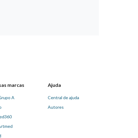
sas marcas
Ajuda
Grupo A
Central de ajuda
o
Autores
ed360
Artmed
d