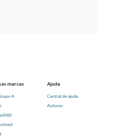
sas marcas
Ajuda
Grupo A
Central de ajuda
o
Autores
ed360
Artmed
d