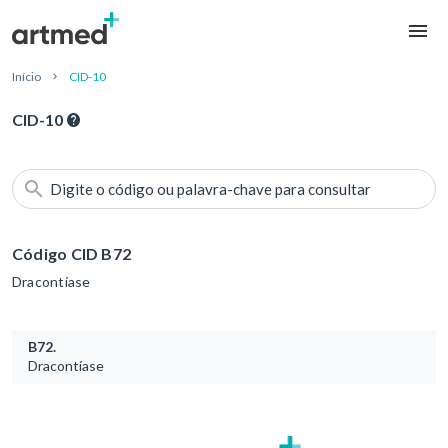
Início
CID-10
CID-10
Digite o código ou palavra-chave para consultar
Código CID B72
Dracontíase
B72.
Dracontíase