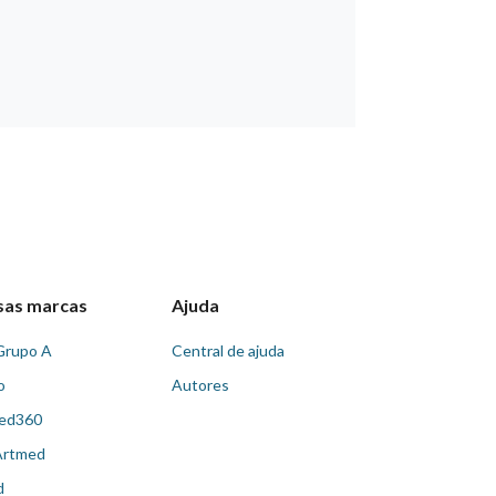
sas marcas
Ajuda
Grupo A
Central de ajuda
o
Autores
ed360
Artmed
d