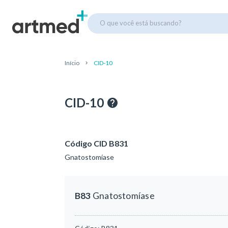
O que você está buscando?
Início
CID-10
CID-10
Código CID B831
Gnatostomíase
B83
Gnatostomíase