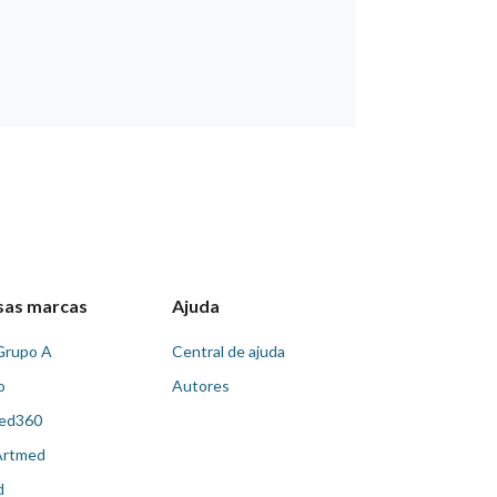
sas marcas
Ajuda
Grupo A
Central de ajuda
o
Autores
ed360
Artmed
d