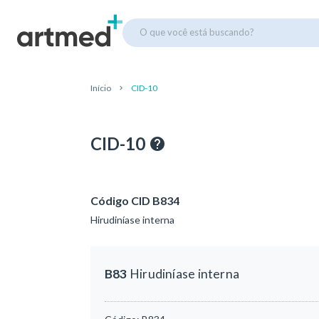
O que você está buscando?
Início
CID-10
CID-10
Código CID B834
Hirudiníase interna
B83
Hirudiníase interna