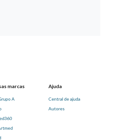
sas marcas
Ajuda
Grupo A
Central de ajuda
o
Autores
ed360
Artmed
d