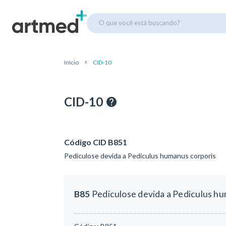
O que você está buscando?
Início
CID-10
CID-10
Código CID B851
Pediculose devida a Pediculus humanus corporis
B85
Pediculose devida a Pediculus h