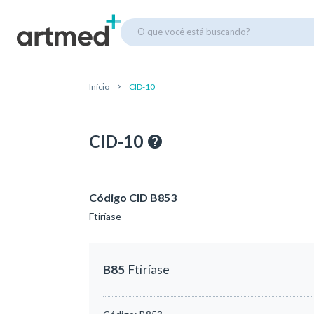
O que você está buscando?
Início
CID-10
CID-10
Código CID B853
Ftiríase
B85
Ftiríase