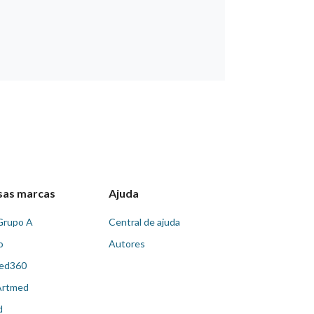
sas marcas
Ajuda
Grupo A
Central de ajuda
o
Autores
ed360
Artmed
d