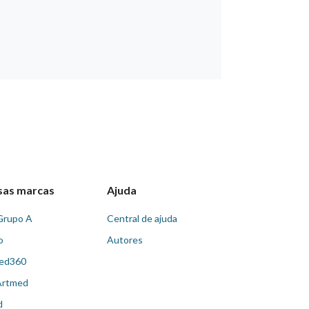
sas marcas
Ajuda
Grupo A
Central de ajuda
o
Autores
ed360
Artmed
d