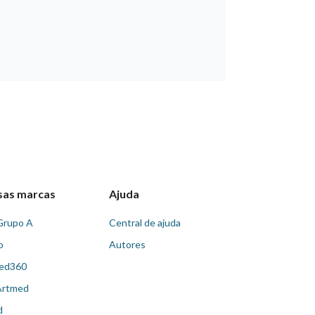
sas marcas
Ajuda
Grupo A
Central de ajuda
o
Autores
ed360
Artmed
d