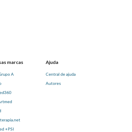
sas marcas
Ajuda
Grupo A
Central de ajuda
o
Autores
ed360
Artmed
d
terapia.net
ed +PSI