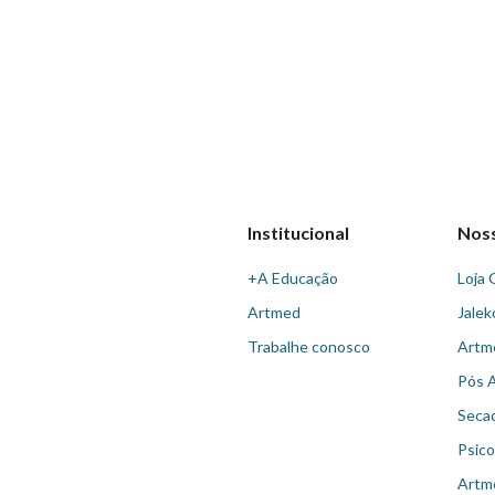
Institucional
Nos
+A Educação
Loja 
Artmed
Jalek
Trabalhe conosco
Artm
Pós 
Seca
Psico
Artm