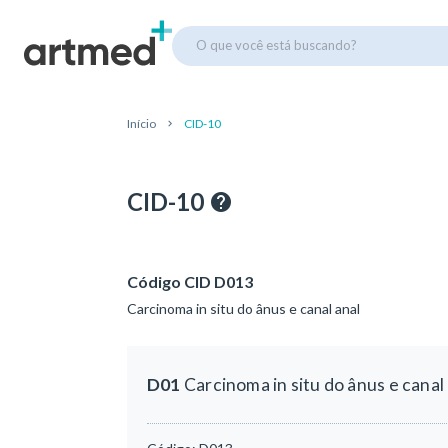
O que você está buscando?
Início
CID-10
CID-10
Código CID D013
Carcinoma in situ do ânus e canal anal
D01
Carcinoma in situ do ânus e canal