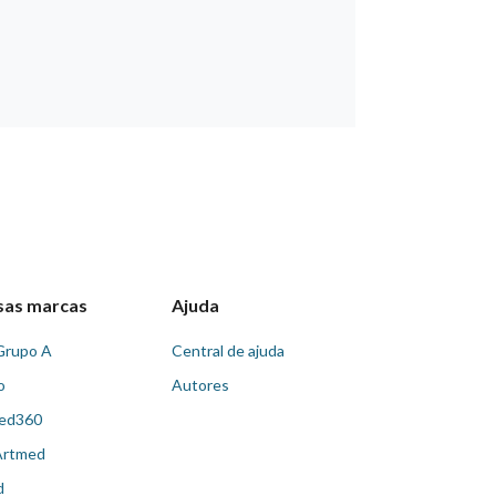
sas marcas
Ajuda
Grupo A
Central de ajuda
o
Autores
ed360
Artmed
d