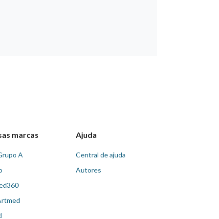
sas marcas
Ajuda
Grupo A
Central de ajuda
o
Autores
ed360
Artmed
d