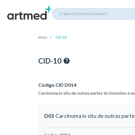
O que você está buscando?
Início
CID-10
CID-10
Código CID D014
Carcinoma in situ de outras partes do intestino e a
D01
Carcinoma in situ de outras parte