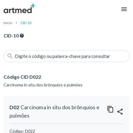
Início
CID-10
CID-10
Digite o código ou palavra-chave para consultar
Código CID D022
Carcinoma in situ dos brônquios e pulmões
D02
Carcinoma in situ dos brônquios e
pulmões
Código:
D022