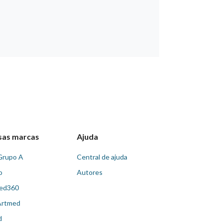
sas marcas
Ajuda
Grupo A
Central de ajuda
o
Autores
ed360
Artmed
d