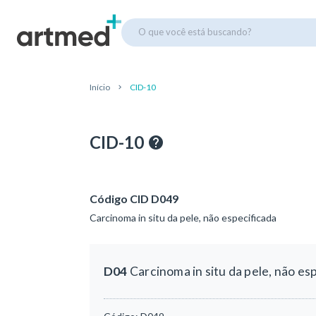
O que você está buscando?
Início
CID-10
CID-10
Código CID D049
Carcinoma in situ da pele, não especificada
D04
Carcinoma in situ da pele, não es