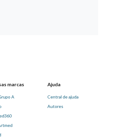
sas marcas
Ajuda
Grupo A
Central de ajuda
o
Autores
ed360
Artmed
d