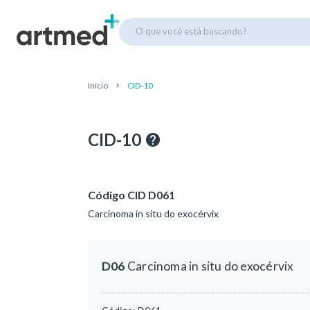
O que você está buscando?
Início
CID-10
CID-10
Código CID D061
Carcinoma in situ do exocérvix
D06
Carcinoma in situ do exocérvix