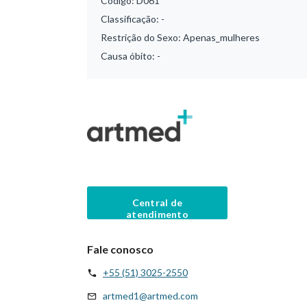
Código:
D061
Classificação:
-
Restrição do Sexo:
Apenas_mulheres
Causa óbito:
-
Central de
atendimento
Fale conosco
+55 (51) 3025-2550
artmed1@artmed.com