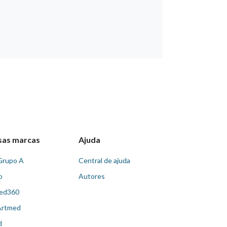
sas marcas
Ajuda
Grupo A
Central de ajuda
o
Autores
ed360
Artmed
d