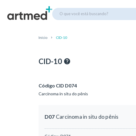
O que você está buscando?
Início
CID-10
CID-10
Código CID D074
Carcinoma in situ do pênis
D07
Carcinoma in situ do pênis