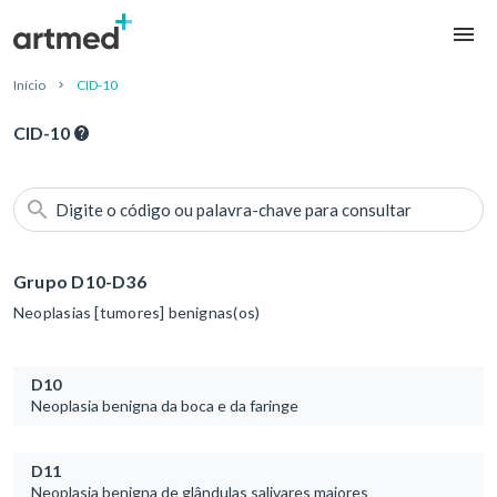
Início
CID-10
CID-10
Digite o código ou palavra-chave para consultar
Grupo D10-D36
Neoplasias [tumores] benignas(os)
D10
Neoplasia benigna da boca e da faringe
D11
Neoplasia benigna de glândulas salivares maiores